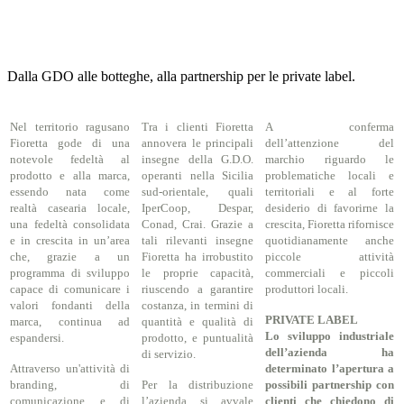
Dalla GDO alle botteghe, alla partnership per le private label.
Nel territorio ragusano
Tra i clienti Fioretta
A conferma
Fioretta gode di una
annovera le principali
dell’attenzione del
notevole fedeltà al
insegne della G.D.O.
marchio riguardo le
prodotto e alla marca,
operanti nella Sicilia
problematiche locali e
essendo nata come
sud-orientale, quali
territoriali e al forte
realtà casearia locale,
IperCoop, Despar,
desiderio di favorirne la
una fedeltà consolidata
Conad, Crai. Grazie a
crescita, Fioretta rifornisce
e in crescita in un’area
tali rilevanti insegne
quotidianamente anche
che, grazie a un
Fioretta ha irrobustito
piccole attività
programma di sviluppo
le proprie capacità,
commerciali e piccoli
capace di comunicare i
riuscendo a garantire
produttori locali.
valori fondanti della
costanza, in termini di
PRIVATE LABEL
marca, continua ad
quantità e qualità di
Lo sviluppo industriale
espandersi.
prodotto, e puntualità
dell’azienda ha
di servizio.
Attraverso un'attività di
determinato l’apertura a
branding, di
Per la distribuzione
possibili partnership con
comunicazione e di
l’azienda si avvale
clienti che chiedono di