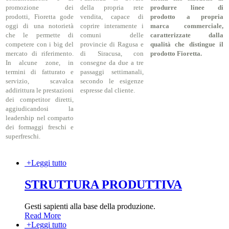
promozione dei
della propria rete
produrre linee di
prodotti, Fioretta gode
vendita, capace di
prodotto a propria
oggi di una notorietà
coprire interamente i
marca commerciale,
che le permette di
comuni delle
caratterizzate dalla
competere con i big del
provincie di Ragusa e
qualità che distingue il
mercato di riferimento.
di Siracusa, con
prodotto Fioretta.
In alcune zone, in
consegne da due a tre
termini di fatturato e
passaggi settimanali,
servizio, scavalca
secondo le esigenze
addirittura le prestazioni
espresse dal cliente.
dei competitor diretti,
aggiudicandosi la
leadership nel comparto
dei formaggi freschi e
superfreschi.
+
Leggi tutto
STRUTTURA PRODUTTIVA
Gesti sapienti alla base della produzione.
Read More
+
Leggi tutto